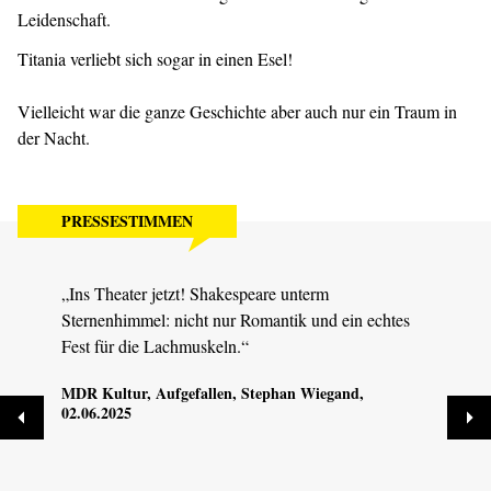
Leidenschaft.
Titania verliebt sich sogar in einen Esel!
Vielleicht war die ganze Geschichte aber auch nur ein Traum in
der Nacht.
PRESSESTIMMEN
„Ins Theater jetzt! Shakespeare unterm
„Das 
Sternenhimmel: nicht nur Romantik und ein echtes
strot
Fest für die Lachmuskeln.“
alles
Darst
MDR Kultur, Aufgefallen
, Stephan Wiegand,
Japan
02.06.2025
dem m
immer