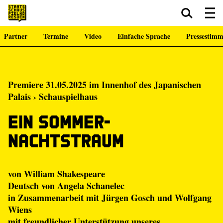
Partner
Termine
Video
Einfache Sprache
Pressestim
Zum Hauptinhalt springen
Zum Footer springen
Premiere 31.05.2025 im Innenhof des Japanischen
Palais › Schauspielhaus
Ein Sommer­
nachtstraum
von William Shakespeare
Deutsch von Angela Schanelec
in Zusammenarbeit mit Jürgen Gosch und Wolfgang
Wiens
mit freundlicher Unterstützung unseres