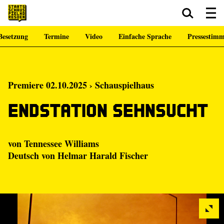
Besetzung
Termine
Video
Einfache Sprache
Pressestim
Zum Hauptinhalt springen
Zum Footer springen
Premiere 02.10.2025 › Schauspielhaus
Endstation Sehnsucht
von Tennessee Williams
Deutsch von Helmar Harald Fischer