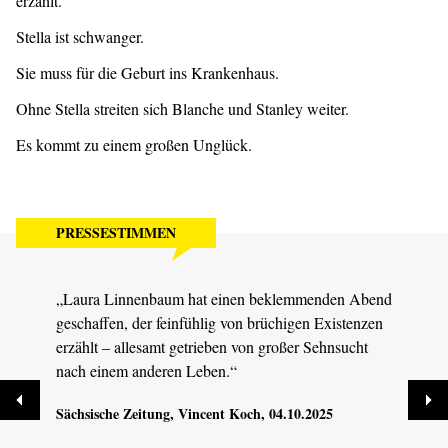
erzählt.
Stella ist schwanger.
Sie muss für die Geburt ins Krankenhaus.
Ohne Stella streiten sich Blanche und Stanley weiter.
Es kommt zu einem großen Unglück.
PRESSESTIMMEN
„Laura Linnenbaum hat einen beklemmenden Abend
„Freu
geschaffen, der feinfühlig von brüchigen Existenzen
die B
erzählt – allesamt getrieben von großer Sehnsucht
erfor
nach einem anderen Leben.“
Stark
Sächsische Zeitung
, Vincent Koch, 04.10.2025
Dresd
04.10