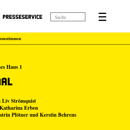
Presseservice
essestimmen
nes Haus 1
aal
n
Liv Strömquist
 Katharina Erben
trin Plötner
und
Kerstin Behrens