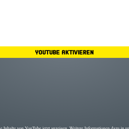
YouTube aktivieren
ie Inhalte von YouTube jetzt anzeigen. Weitere Informationen dazu in u