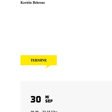
Kerstin Behrens
TERMINE
30
Mi
Sep
19.30 – 22.15 Uhr