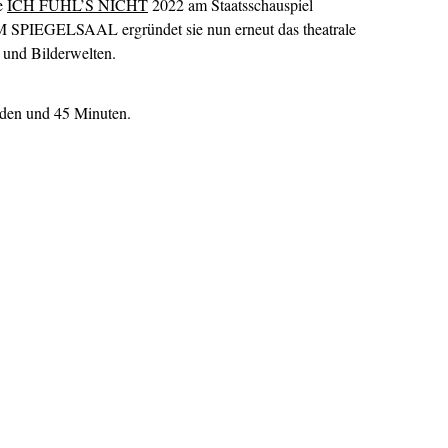
e
ICH FÜHL’S NICHT
2022 am Staatsschauspiel
M SPIEGELSAAL ergründet sie nun erneut das theatrale
 und Bilderwelten.
nden und 45 Minuten.