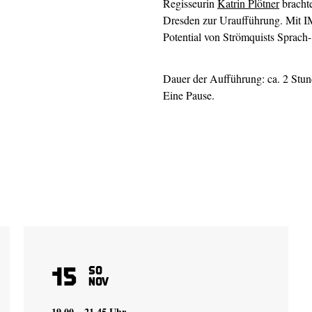
Regisseurin
Katrin Plötner
bracht
Dresden zur Uraufführung. Mit I
Potential von Strömquists Sprach-
Dauer der Aufführung: ca. 2 Stu
Eine Pause.
15
So
Nov
19.00 – 21.45 Uhr