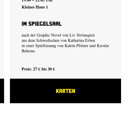
Kleines Haus 1
Im Spiegelsaal
nach der Graphic Novel von
Liv Strömquist
aus dem Schwedischen von Katharina Erben
in einer Spielfassung von
Katrin Plötner
und
Kerstin
Behrens
Preis: 27 € bis 30 €
KARTEN