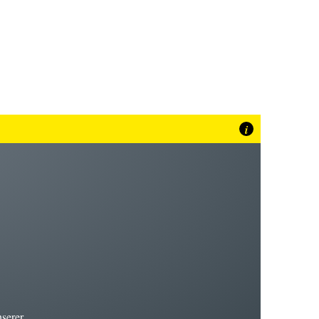
i
nserer