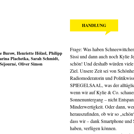
HANDLUNG
Frage: Was haben Schneewittchens
e Burow
,
Henriette Hölzel
,
Philipp
Sissi und dann auch noch Kylie 
arina Plachetka
,
Sarah Schmidt
,
schön! Und deshalb würden viele 
 Séjourné
,
Oliver Simon
Ziel. Unsere Zeit sei von Schönhei
Radiomoderatorin und Politikwiss
SPIEGELSAAL, was der alltägliche
wenn wir auf Kylie & Co. schauen
Sonnenuntergang – nicht Entspa
Minderwertigkeit. Oder dann, wenn
herauszufinden, ob wir so „schön“
dass wir – dank Smartphone und S
haben, verfügen können.