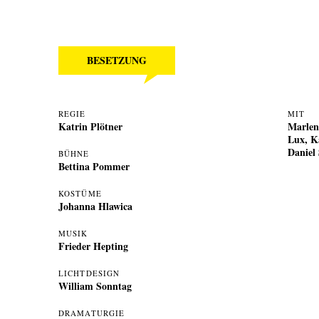
BESETZUNG
REGIE
MIT
Katrin Plötner
Marlen
Lux
,
K
Daniel
BÜHNE
Bettina Pommer
KOSTÜME
Johanna Hlawica
MUSIK
Frieder Hepting
LICHTDESIGN
William Sonntag
DRAMATURGIE