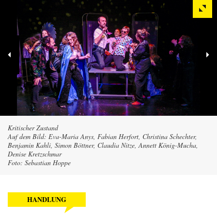
Kritischer Zustand
Auf dem Bild: Eva-Maria Anys, Fabian Herfort, Christina Schechter,
Benjamin Kahli, Simon Böttner, Claudia Nitze, Annett König-Mucha,
Denise Kretzschmar
Foto: Sebastian Hoppe
HANDLUNG