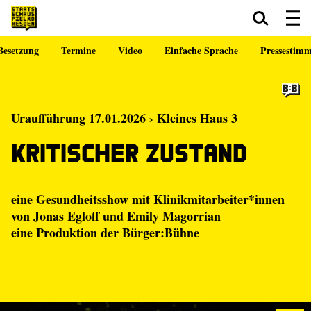
Besetzung
Termine
Video
Einfache Sprache
Pressestim
Zum Hauptinhalt springen
Zum Footer springen
Uraufführung 17.01.2026 › Kleines Haus 3
Kritischer Zustand
eine Gesundheitsshow mit Klinikmitarbeiter*innen
von
Jonas Egloff
und
Emily Magorrian
eine Produktion der
Bürger:Bühne