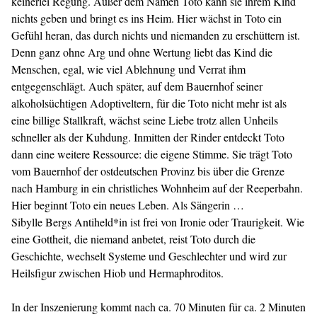
keinerlei Regung. Außer dem Namen Toto kann sie ihrem Kind
nichts geben und bringt es ins Heim. Hier wächst in Toto ein
Gefühl heran, das durch nichts und niemanden zu erschüttern ist.
Denn ganz ohne Arg und ohne Wertung liebt das Kind die
Menschen, egal, wie viel Ablehnung und Verrat ihm
entgegenschlägt. Auch später, auf dem Bauernhof seiner
alkoholsüchtigen Adoptiveltern, für die Toto nicht mehr ist als
eine billige Stallkraft, wächst seine Liebe trotz allen Unheils
schneller als der Kuhdung. Inmitten der Rinder entdeckt Toto
dann eine weitere Ressource: die eigene Stimme. Sie trägt Toto
vom Bauernhof der ostdeutschen Provinz bis über die Grenze
nach Hamburg in ein christliches Wohnheim auf der Reeperbahn.
Hier beginnt Toto ein neues Leben. Als Sängerin …
Sibylle Bergs Antiheld*in ist frei von Ironie oder Traurigkeit. Wie
eine Gottheit, die niemand anbetet, reist Toto durch die
Geschichte, wechselt Systeme und Geschlechter und wird zur
Heilsfigur zwischen Hiob und Hermaphroditos.
In der Inszenierung kommt nach ca. 70 Minuten für ca. 2 Minuten