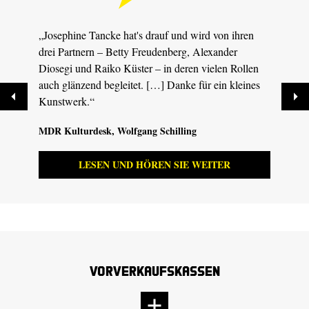
„Josephine Tancke hat's drauf und wird von ihren
„Siby
drei Partnern – Betty Freudenberg, Alexander
überz
Diosegi und Raiko Küster – in deren vielen Rollen
Komme
auch glänzend begleitet. […] Danke für ein kleines
unauf
Kunstwerk.“
Gegen
MDR Kulturdesk
, Wolfgang Schilling
tdz.d
LESEN UND HÖREN SIE WEITER
Vorverkaufskassen