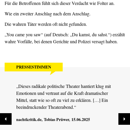
Für die Betroffenen fühlt sich dieser Verdacht wie Folter an.
Wie ein zweiter Anschlag nach dem Anschlag.
Die wahren Täter werden oft nicht gefunden.
„You came you saw“ (auf Deutsch: „Du kamst, du sahst.“) erzählt
wahre Vorfälle, bei denen Gerichte und Polizei versagt haben.
PRESSESTIMMEN
„Dieses radikale politische Theater hantiert klug mit
„YOU
Emotionen und vertraut auf die Kraft dramatischer
einen
Mittel, statt wie so oft zu viel zu erklären. […] Ein
und i
beeindruckender Theaterabend.“
tdz.d
nachtkritik.de
, Tobias Prüwer, 15.06.2025