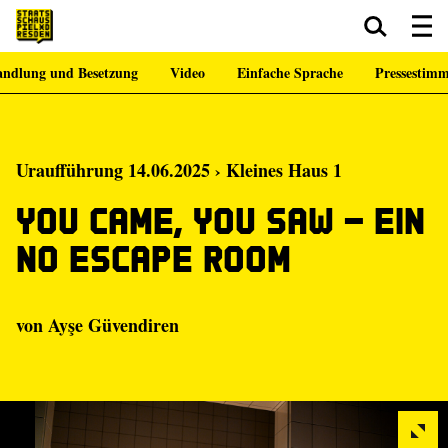
ndlung und Besetzung
Video
Einfache Sprache
Pressestim
Zum Hauptinhalt springen
Zum Footer springen
Uraufführung 14.06.2025 › Kleines Haus 1
You came, you saw – Ein
No Escape Room
von
Ayşe Güvendiren