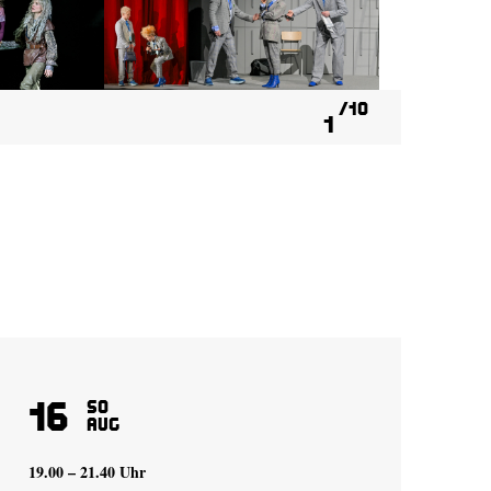
10
1
16
1
So
Aug
19.00 – 21.40 Uhr
20.