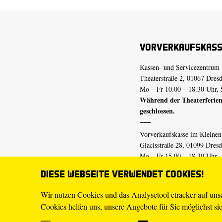
Vorverkaufskas
Kassen- und Servicezentrum 
Theaterstraße 2, 01067 Dres
Mo – Fr 10.00 – 18.30 Uhr, 
Während der Theaterferien
geschlossen.
Vorverkaufskasse im Kleine
Glacisstraße 28, 01099 Dres
Mo – Fr 15.00 – 18.30 Uhr
Während der Theaterferien
Diese Webseite verwendet Cookies!
geschlossen.
Wir nutzen Cookies und das Analysetool etracker auf un
Cookies helfen uns, unsere Angebote für Sie möglichst sich
E-Mail
tickets@staatsschaus