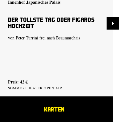
Innenhof Japanisches Palais
Inn
Der tollste Tag oder Figaros
De
Hochzeit
Ho
von Peter Turrini frei nach Beaumarchais
von
Preis: 42 €
Pre
SOMMERTHEATER OPEN AIR
SO
KARTEN