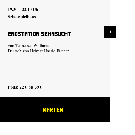
19.30 – 22.10 Uhr
19.
Schauspielhaus
Sch
Endstation Sehnsucht
De
von Tennessee Williams
nac
Deutsch von Helmar Harald Fischer
Preis: 22 € bis 39 €
Pre
KARTEN