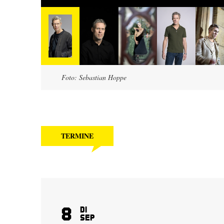
Foto: Sebastian Hoppe
TERMINE
8
Di
Sep