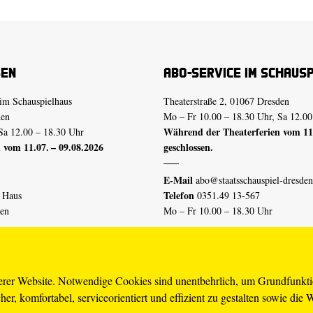
sen
Abo-Service im Schaus
im Schauspielhaus
Theaterstraße 2, 01067 Dresden
den
Mo – Fr 10.00 – 18.30 Uhr, Sa 12.00
Während der Theaterferien vom 11.
Sa 12.00 – 18.30 Uhr
 vom 11.07. – 09.08.2026
geschlossen.
E-Mail
abo@staatsschauspiel-dresden
Telefon
n Haus
0351.49 13-567
den
Mo – Fr 10.00 – 18.30 Uhr
 vom 04.07. – 16.08.2026
Erklärung Barrierefreiheit
serer Website. Notwendige Cookies sind unentbehrlich, um Grundfunkt
er, komfortabel, serviceorientiert und effizient zu gestalten sowie die 
piel-dresden.de