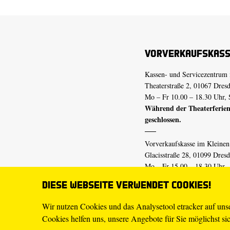
Vorverkaufskas
Kassen- und Servicezentrum 
Theaterstraße 2, 01067 Dres
Mo – Fr 10.00 – 18.30 Uhr, 
Während der Theaterferien
geschlossen.
Vorverkaufskasse im Kleine
Glacisstraße 28, 01099 Dres
Mo – Fr 15.00 – 18.30 Uhr
Während der Theaterferien
Diese Webseite verwendet Cookies!
geschlossen.
Wir nutzen Cookies und das Analysetool etracker auf un
Cookies helfen uns, unsere Angebote für Sie möglichst sich
E-Mail
tickets@staatsschaus