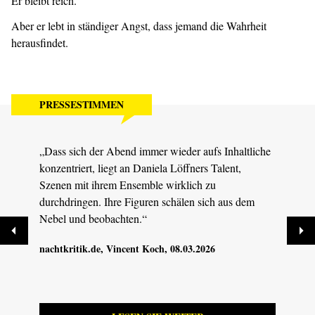
Er bleibt reich.
Aber er lebt in ständiger Angst, dass jemand die Wahrheit
herausfindet.
PRESSESTIMMEN
„Dass sich der Abend immer wieder aufs Inhaltliche
„Fabi
konzentriert, liegt an Daniela Löffners Talent,
eine 
Szenen mit ihrem Ensemble wirklich zu
zum V
durchdringen. Ihre Figuren schälen sich aus dem
Vorhö
Nebel und beobachten.“
entla
nachtkritik.de
, Vincent Koch, 08.03.2026
Dresd
09.03