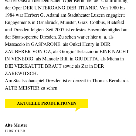
war er Gast an der Deutschen Oper Berlin bei der Uraufführung
der Oper DER UNTERGANG DER TITANIC. Von 1980 bis
1984 war Herbert G. Adami am Stadttheater Luzern engagiert;
Engagements in Osnabrück, Münster, Graz, Cottbus, Bielefeld
und Dresden folgten. Seit 2007 ist er festes Ensemblemitglied an
der Staatsoperette Dresden. Zu sehen war er hier u. a. als
Massaccio in GASPARONE, als Onkel Henry in DER
ZAUBERER VON OZ, als Giorgio Testaccio in EINE NACHT
IN VENEDIG, als Manuele Biffi in GIUDITTA, als Micha in
DIE VERKAUFTE BRAUT sowie als Zar in DER
ZAREWITSCH.
Am Staatsschauspiel Dresden ist er derzeit in Thomas Bernhards
ALTE MEISTER zu sehen.
AKTUELLE PRODUKTIONEN
Alte Meister
IRRSIGLER