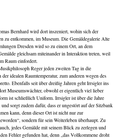
omas Bernhard
wird dort inszeniert, wohin sich der
ben zu entkommen, im Museum. Die Gemäldegalerie Alte
mmlungen Dresden wird so zu einem Ort, an dem
emälde gleichsam miteinander in Interaktion treten, weil
im Raum einfordert.
 Musikphilosoph Reger jeden ­zweiten Tag in die
 der idealen Raumtemperatur, zum anderen wegen des
to. Ebenfalls seit über dreißig Jahren geht Irrsigler ins
ort Museumswächter, obwohl er eigentlich viel lieber
rm ist schließlich Uniform. Irrsigler ist über die Jahre
nd sorgt zudem dafür, dass er ungestört auf der Sitzbank
men kann, denn dieser Ort ist nicht nur zur
eworden“, sondern für sein Weiterleben überhaupt. Zu
t auch, jedes Gemälde mit seinem Blick zu zerlegen und
enden Fehler gefunden hat, denn „das Vollkommene droht