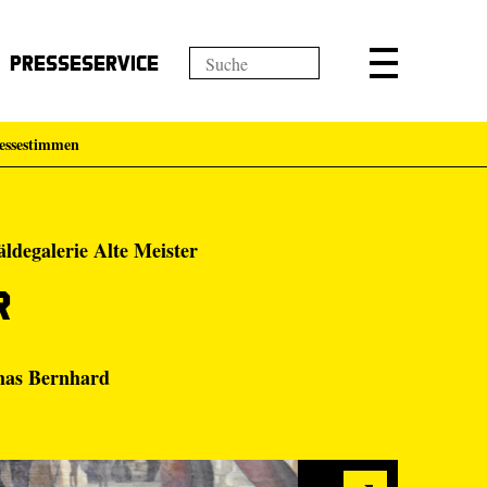
Presseservice
essestimmen
ldegalerie Alte Meister
r
as Bernhard