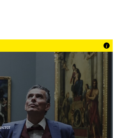
i
nserer