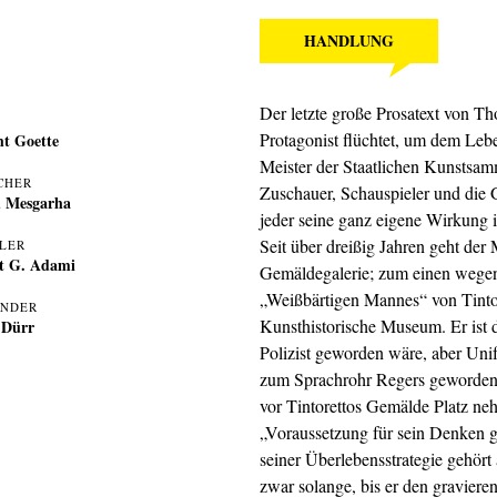
HANDLUNG
Der letzte große Prosatext von
Th
Protagonist flüchtet, um dem Le
ht Goette
Meister der Staatlichen Kunstsa
CHER
Zuschauer, Schauspieler und die G
 Mesgarha
jeder seine ganz eigene Wirkung 
Seit über dreißig Jahren geht der
GLER
t G. Adami
Gemäldegalerie; zum einen wegen
„Weißbärtigen Mannes“ von Tintoret
NDER
Kunsthistorische Museum. Er ist d
 Dürr
Polizist geworden wäre, aber Unifo
zum Sprachrohr Regers geworden u
vor Tintorettos Gemälde Platz neh
„Voraussetzung für sein Denken g
seiner Überlebensstrategie gehör
zwar solange, bis er den gravier