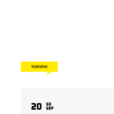
TERMINE
20
So
Sep