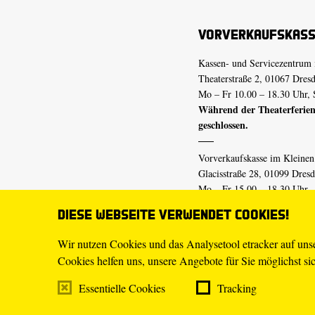
Vorverkaufskas
Kassen- und Servicezentrum 
Theaterstraße 2, 01067 Dres
Mo – Fr 10.00 – 18.30 Uhr, 
Während der Theaterferien
geschlossen.
Vorverkaufskasse im Kleine
Glacisstraße 28, 01099 Dres
Mo – Fr 15.00 – 18.30 Uhr
Während der Theaterferien
Diese Webseite verwendet Cookies!
geschlossen.
Wir nutzen Cookies und das Analysetool etracker auf un
Cookies helfen uns, unsere Angebote für Sie möglichst sich
E-Mail
tickets@staatsschaus
Telefon
0351.49 13-555
Essentielle Cookies
Tracking
Mo – Fr 10.00 – 18.30 Uhr