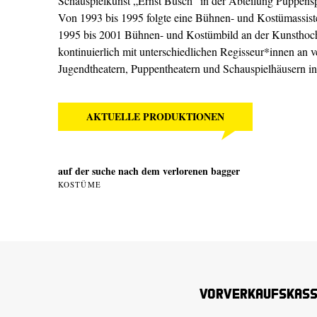
Schauspielkunst „Ernst Busch“ in der Abteilung Puppenspi
Von 1993 bis 1995 folgte eine Bühnen- und Kostümassisten
1995 bis 2001 Bühnen- und Kostümbild an der Kunsthochs
kontinuierlich mit unterschiedlichen Regisseur*innen an 
Jugendtheatern, Puppentheatern und Schauspielhäusern i
AKTUELLE PRODUKTIONEN
auf der suche nach dem verlorenen bagger
KOSTÜME
Vorverkaufskas