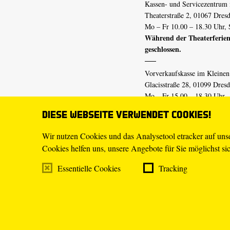
Kassen- und Servicezentrum 
Theaterstraße 2, 01067 Dres
Mo – Fr 10.00 – 18.30 Uhr, 
Während der Theaterferien
geschlossen.
Vorverkaufskasse im Kleine
Glacisstraße 28, 01099 Dres
Mo – Fr 15.00 – 18.30 Uhr
Während der Theaterferien
Diese Webseite verwendet Cookies!
geschlossen.
Wir nutzen Cookies und das Analysetool etracker auf un
Cookies helfen uns, unsere Angebote für Sie möglichst sich
E-Mail
tickets@staatsschaus
Telefon
0351.49 13-555
Essentielle Cookies
Tracking
Mo – Fr 10.00 – 18.30 Uhr