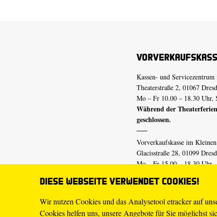
Vorverkaufskas
Kassen- und Servicezentrum 
Theaterstraße 2, 01067 Dres
Mo – Fr 10.00 – 18.30 Uhr, 
Während der Theaterferien
geschlossen.
Vorverkaufskasse im Kleine
Glacisstraße 28, 01099 Dres
Mo – Fr 15.00 – 18.30 Uhr
Während der Theaterferien
Diese Webseite verwendet Cookies!
geschlossen.
Wir nutzen Cookies und das Analysetool etracker auf un
Cookies helfen uns, unsere Angebote für Sie möglichst sich