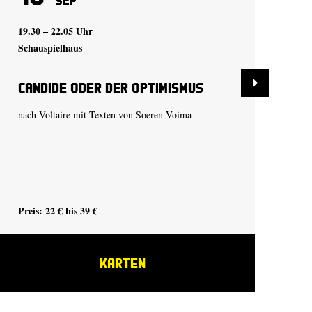
Sep
19.30 – 22.05 Uhr
19.
Schauspielhaus
Sch
Candide oder der Optimismus
Me
nach Voltaire mit Texten von Soeren Voima
nac
Fas
Preis: 22 € bis 39 €
Pre
KARTEN