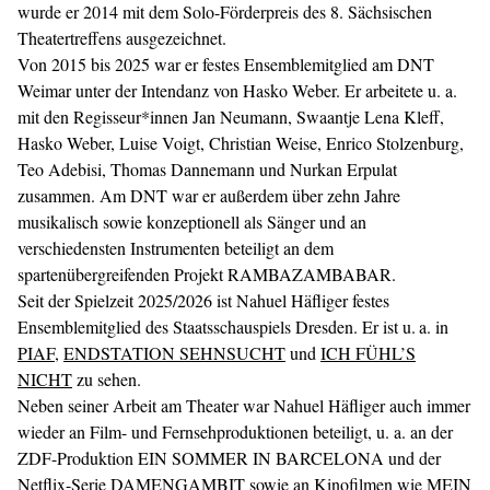
wurde er 2014 mit dem Solo-Förderpreis des 8. Sächsischen
Theatertreffens ausgezeichnet.
Von 2015 bis 2025 war er festes Ensemblemitglied am DNT
Weimar unter der Intendanz von Hasko Weber. Er arbeitete u. a.
mit den Regisseur*innen Jan Neumann, Swaantje Lena Kleff,
Hasko Weber, Luise Voigt, Christian Weise, Enrico Stolzenburg,
Teo Adebisi, Thomas Dannemann und Nurkan Erpulat
zusammen. Am DNT war er außerdem über zehn Jahre
musikalisch sowie konzeptionell als Sänger und an
verschiedensten Instrumenten beteiligt an dem
spartenübergreifenden Projekt RAMBAZAMBABAR.
Seit der Spielzeit 2025/2026 ist Nahuel Häfliger festes
Ensemblemitglied des Staatsschauspiels Dresden. Er ist u. a. in
PIAF
,
ENDSTATION SEHNSUCHT
und
ICH FÜHL’S
NICHT
zu sehen.
Neben seiner Arbeit am Theater war Nahuel Häfliger auch immer
wieder an Film- und Fernsehproduktionen beteiligt, u. a. an der
ZDF-Produktion EIN SOMMER IN BARCELONA und der
Netflix-Serie DAMENGAMBIT sowie an Kinofilmen wie MEIN