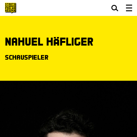
Zum Hauptinhalt springen
Zum Footer springen
Nahuel Häfliger
Schauspieler