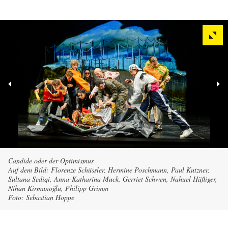
Candide oder der Optimismus
Auf dem Bild: Florenze Schüssler, Hermine Poschmann, Paul Kutzner,
Sultana Sediqi, Anna-Katharina Muck, Gerriet Schwen, Nahuel Häfliger,
Nihan Kirmanoğlu, Philipp Grimm
Foto: Sebastian Hoppe