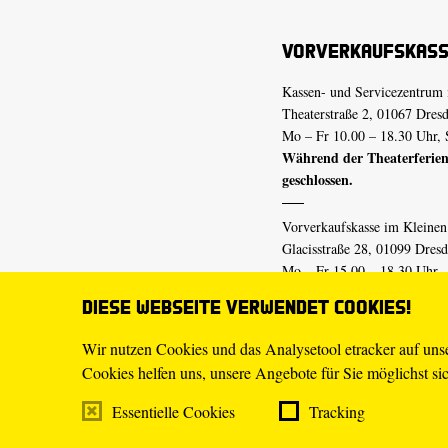
Vorverkaufskas
Kassen- und Servicezentrum 
Theaterstraße 2, 01067 Dres
Mo – Fr 10.00 – 18.30 Uhr, 
Während der Theaterferien
geschlossen.
Vorverkaufskasse im Kleine
Glacisstraße 28, 01099 Dres
Mo – Fr 15.00 – 18.30 Uhr
Während der Theaterferien
Diese Webseite verwendet Cookies!
geschlossen.
Wir nutzen Cookies und das Analysetool etracker auf un
Cookies helfen uns, unsere Angebote für Sie möglichst sich
E-Mail
tickets@staatsschaus
Telefon
0351.49 13-555
Essentielle Cookies
Tracking
Mo – Fr 10.00 – 18.30 Uhr