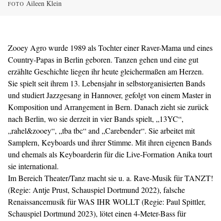
Aileen Klein
FOTO
Zooey Agro wurde 1989 als Tochter einer Raver-Mama und eines
Country-Papas in Berlin geboren. Tanzen gehen und eine gut
erzählte Geschichte liegen ihr heute gleichermaßen am Herzen.
Sie spielt seit ihrem 13. Lebensjahr in selbstorganisierten Bands
und studiert Jazzgesang in Hannover, gefolgt von einem Master in
Komposition und Arrangement in Bern. Danach zieht sie zurück
nach Berlin, wo sie derzeit in vier Bands spielt, „13YC“,
„rahel&zooey“, „tba tbc“ and „Carebender“. Sie arbeitet mit
Samplern, Keyboards und ihrer Stimme. Mit ihren eigenen Bands
und ehemals als Keyboarderin für die Live-Formation Anika tourt
sie international.
Im Bereich Theater/Tanz macht sie u. a. Rave-Musik für TANZT!
(Regie: Antje Prust, Schauspiel Dortmund 2022), falsche
Renaissancemusik für WAS IHR WOLLT (Regie: Paul Spittler,
Schauspiel Dortmund 2023), lötet einen 4-Meter-Bass für