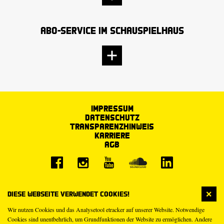
Abo-Service im Schauspielhaus
Impressum
Datenschutz
Transparenzhinweis
Karriere
AGB
Diese Webseite verwendet Cookies!
Wir nutzen Cookies und das Analysetool etracker auf unserer Website. Notwendige
Cookies sind unentbehrlich, um Grundfunktionen der Website zu ermöglichen. Andere