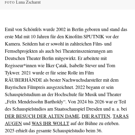
Luna Zscharnt
FOTO
Emil von Schönfels wurde 2002 in Berlin geboren und stand das
erste Mal mit 10 Jahren für den Kinofilm SPUTNIK vor der
Kamera. Seitdem hat er sowohl in zahlreichen Film- und
Fernsehprojekten als auch bei Theaterinszenierungen am
Deutschen Theater Berlin mitgewirkt. Er arbeitete mit
Regisseur*innen wie İlker Çatak, Isabelle Stever und Tom
Tykwer. 2021 wurde er für seine Rolle im Film
RÄUBERHÄNDE als bester Nachwuchsdarsteller mit dem
Bayrischen Filmpreis ausgezeichnet. 2022 begann er sein
Schauspielstudium an der Hochschule für Musik und Theater
„Felix Mendelssohn Bartholdy“. Von 2024 bis 2026 war er Teil
des Schauspielstudios am Staatsschauspiel Dresden und u. a. bei
DER BESUCH DER ALTEN DAME
,
DIE RATTEN
,
TARAS
AUGEN
und
WAS IHR WOLLT
auf der Bühne zu erleben.
2025 erhielt das gesamte Schauspielstudio beim 36.