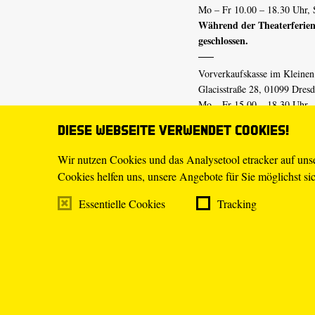
Mo – Fr 10.00 – 18.30 Uhr, 
Während der Theaterferien
geschlossen.
Vorverkaufskasse im Kleine
Glacisstraße 28, 01099 Dres
Mo – Fr 15.00 – 18.30 Uhr
Während der Theaterferien
Diese Webseite verwendet Cookies!
geschlossen.
Wir nutzen Cookies und das Analysetool etracker auf un
Cookies helfen uns, unsere Angebote für Sie möglichst sich
E-Mail
tickets@staatsschaus
Telefon
0351.49 13-555
Essentielle Cookies
Tracking
Mo – Fr 10.00 – 18.30 Uhr
Impressum
Datenschutz
Transpa