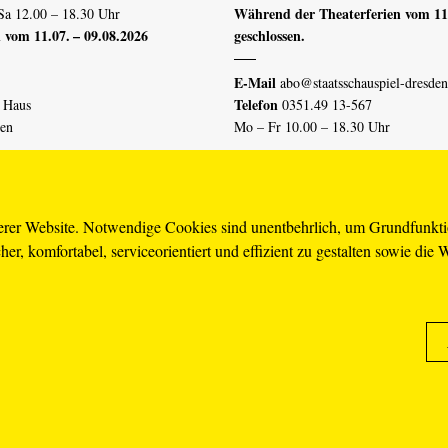
Während der Theaterferien vom 11.
Sa 12.00 – 18.30 Uhr
 vom 11.07. – 09.08.2026
geschlossen.
E-Mail
abo@staatsschauspiel-dresden
Telefon
n Haus
0351.49 13-567
den
Mo – Fr 10.00 – 18.30 Uhr
 vom 04.07. – 16.08.2026
Erklärung Barrierefreiheit
serer Website. Notwendige Cookies sind unentbehrlich, um Grundfunkt
er, komfortabel, serviceorientiert und effizient zu gestalten sowie die 
piel-dresden.de
renzhinweis
Karriere
AGB