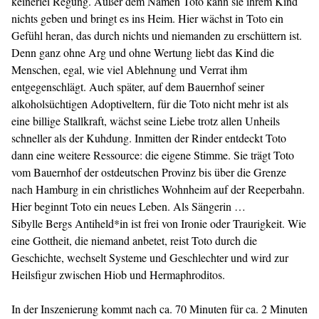
keinerlei Regung. Außer dem Namen Toto kann sie ihrem Kind
nichts geben und bringt es ins Heim. Hier wächst in Toto ein
Gefühl heran, das durch nichts und niemanden zu erschüttern ist.
Denn ganz ohne Arg und ohne Wertung liebt das Kind die
Menschen, egal, wie viel Ablehnung und Verrat ihm
entgegenschlägt. Auch später, auf dem Bauernhof seiner
alkoholsüchtigen Adoptiveltern, für die Toto nicht mehr ist als
eine billige Stallkraft, wächst seine Liebe trotz allen Unheils
schneller als der Kuhdung. Inmitten der Rinder entdeckt Toto
dann eine weitere Ressource: die eigene Stimme. Sie trägt Toto
vom Bauernhof der ostdeutschen Provinz bis über die Grenze
nach Hamburg in ein christliches Wohnheim auf der Reeperbahn.
Hier beginnt Toto ein neues Leben. Als Sängerin …
Sibylle Bergs Antiheld*in ist frei von Ironie oder Traurigkeit. Wie
eine Gottheit, die niemand anbetet, reist Toto durch die
Geschichte, wechselt Systeme und Geschlechter und wird zur
Heilsfigur zwischen Hiob und Hermaphroditos.
In der Inszenierung kommt nach ca. 70 Minuten für ca. 2 Minuten