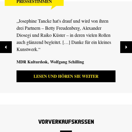
PRESSESTIMMEN
„Josephine Tancke hat's drauf und wird von ihren
„Siby
drei Partnern – Betty Freudenberg, Alexander
überz
Diosegi und Raiko Küster – in deren vielen Rollen
Komme
auch glänzend begleitet. […] Danke für ein kleines
unauf
Kunstwerk.“
Gegen
MDR Kulturdesk
, Wolfgang Schilling
tdz.d
LESEN UND HÖREN SIE WEITER
Vorverkaufskassen