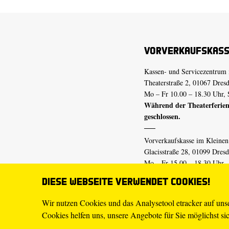
Vorverkaufskas
Kassen- und Servicezentrum 
Theaterstraße 2, 01067 Dres
Mo – Fr 10.00 – 18.30 Uhr, 
Während der Theaterferien
geschlossen.
Vorverkaufskasse im Kleine
Glacisstraße 28, 01099 Dres
Mo – Fr 15.00 – 18.30 Uhr
Während der Theaterferien
Diese Webseite verwendet Cookies!
geschlossen.
Wir nutzen Cookies und das Analysetool etracker auf un
Cookies helfen uns, unsere Angebote für Sie möglichst sich
E-Mail
tickets@staatsschaus