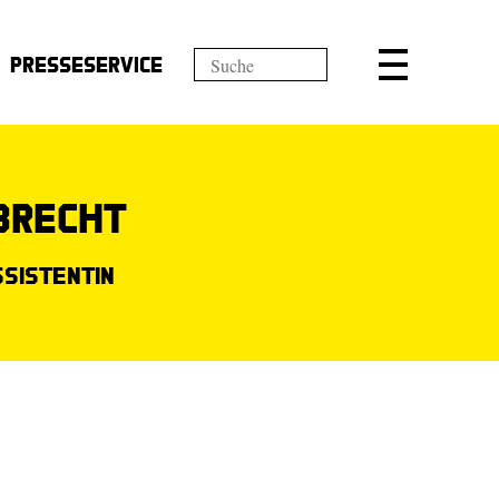
Presseservice
lbrecht
ssistentin