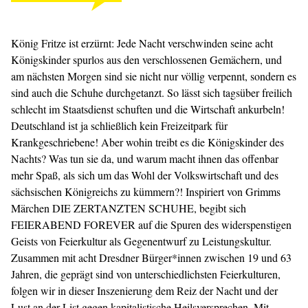
König Fritze ist erzürnt: Jede Nacht verschwinden seine acht
Königskinder spurlos aus den verschlossenen Gemächern, und
am nächsten Morgen sind sie nicht nur völlig verpennt, sondern es
sind auch die Schuhe durchgetanzt. So lässt sich tagsüber freilich
schlecht im Staatsdienst schuften und die Wirtschaft ankurbeln!
Deutschland ist ja schließlich kein Freizeitpark für
Krankgeschriebene! Aber wohin treibt es die Königskinder des
Nachts? Was tun sie da, und warum macht ihnen das offenbar
mehr Spaß, als sich um das Wohl der Volkswirtschaft und des
sächsischen Königreichs zu kümmern?! Inspiriert von Grimms
Märchen DIE ZERTANZTEN SCHUHE, begibt sich
FEIERABEND FOREVER auf die Spuren des widerspenstigen
Geists von Feierkultur als Gegenentwurf zu Leistungskultur.
Zusammen mit acht Dresdner Bürger*innen zwischen 19 und 63
Jahren, die geprägt sind von unterschiedlichsten Feierkulturen,
folgen wir in dieser Inszenierung dem Reiz der Nacht und der
Lust an der List gegen kapitalistische Heilsversprechen. Mit