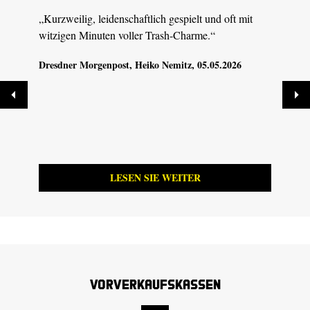
„Kurzweilig, leidenschaftlich gespielt und oft mit
„Viel
witzigen Minuten voller Trash-Charme.“
Gesch
Samme
Dresdner Morgenpost
, Heiko Nemitz, 05.05.2026
doch 
leben
Nachh
Ostde
07.05
LESEN SIE WEITER
Vorverkaufskassen