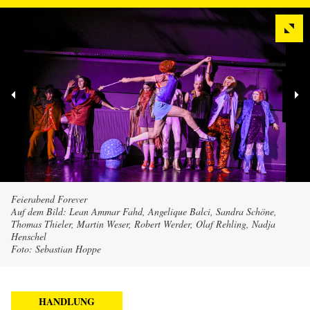
Feierabend Forever
Auf dem Bild: Lean Ammar Fahd, Angelique Balci, Sandra Schöne,
Thomas Thieler, Martin Weser, Robert Werder, Olaf Rehling, Nadja
Henschel
Foto: Sebastian Hoppe
HANDLUNG