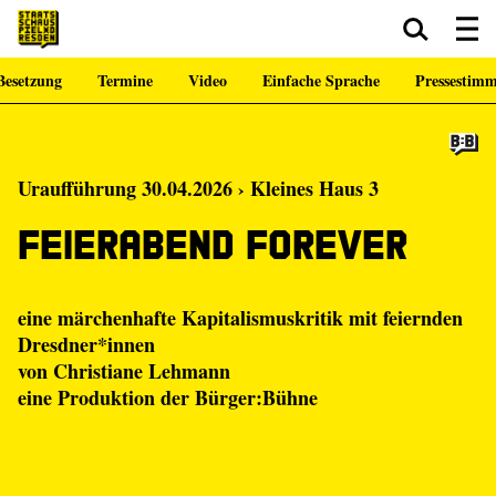
Besetzung
Termine
Video
Einfache Sprache
Pressestim
Zum Hauptinhalt springen
Zum Footer springen
Uraufführung 30.04.2026 › Kleines Haus 3
Feierabend Forever
eine märchenhafte Kapitalismuskritik mit feiernden
Dresdner*innen
von
Christiane Lehmann
eine Produktion der
Bürger:Bühne