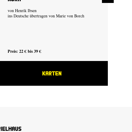
von Henrik Ibsen
von
ins Deutsche übertragen von Marie von Borch
in 
Preis: 22 € bis 39 €
Pre
KARTEN
pielhaus