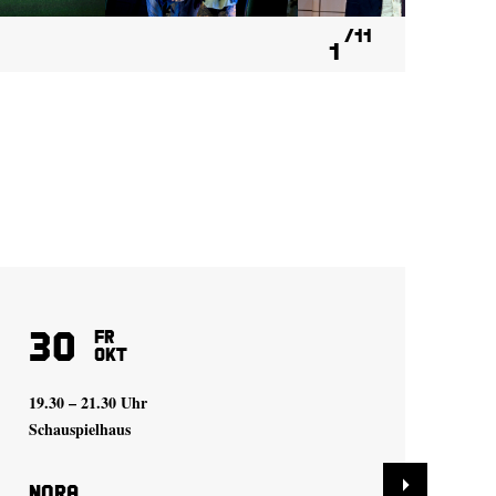
11
1
30
7
Fr
Okt
19.30 – 21.30 Uhr
19.
Schauspielhaus
Sch
Nora
A