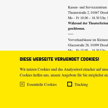
Kassen- und Servicezentrum 
Theaterstraße 2, 01067 Dres
Mo – Fr 10.00 – 18.30 Uhr, 
Während der Theaterferien
geschlossen.
Vorverkaufskasse im Kleine
Glacisstraße 28, 01099 Dres
Mo – Fr 15.00 – 18.30 Uhr
Während der Theaterferien
Diese Webseite verwendet Cookies!
geschlossen.
Wir nutzen Cookies und das Analysetool etracker auf un
Cookies helfen uns, unsere Angebote für Sie möglichst sich
E-Mail
tickets@staatsschaus
Telefon
0351.49 13-555
Essentielle Cookies
Tracking
Mo – Fr 10.00 – 18.30 Uhr