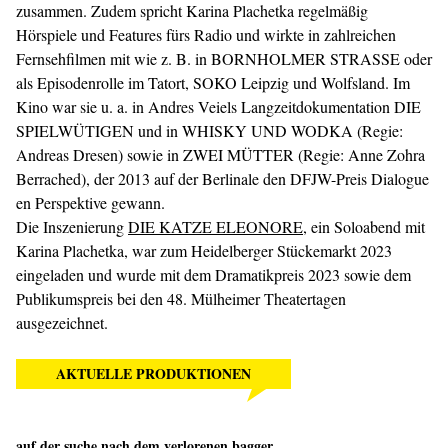
zusammen. Zudem spricht Karina Plachetka regelmäßig
Hörspiele und Features fürs Radio und wirkte in zahlreichen
Fernsehfilmen mit wie z. B. in BORNHOLMER STRASSE oder
als Episodenrolle im Tatort, SOKO Leipzig und Wolfsland. Im
Kino war sie u. a. in Andres Veiels Langzeitdokumentation DIE
SPIELWÜTIGEN und in WHISKY UND WODKA (Regie:
Andreas Dresen) sowie in ZWEI MÜTTER (Regie: Anne Zohra
Berrached), der 2013 auf der Berlinale den DFJW-Preis Dialogue
en Perspektive gewann.
Die Inszenierung
DIE KATZE ELEONORE
, ein Soloabend mit
Karina Plachetka, war zum Heidelberger Stückemarkt 2023
eingeladen und wurde mit dem Dramatikpreis 2023 sowie dem
Publikumspreis bei den 48. Mülheimer Theatertagen
ausgezeichnet.
AKTUELLE PRODUKTIONEN
auf der suche nach dem verlorenen bagger