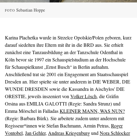
Sebastian Hoppe
FOTO
Karina Plachetka wurde in Strzelce Opolskie/Polen geboren, kurz
darauf siedelten ihre Eltern mit ihr in die BRD aus. Sie erhielt
zunächst eine Tanzausbildung an der Tanzschule Odenthal in
Köln bevor sie 1997 ein Schauspielstudium an der Hochschule
für Schauspielkunst „Ernst Busch“ in Berlin aufnahm.
Anschließend trat sie 2001 ein Engagement am Staatsschauspiel
Dresden an. Hier spielte sie unter anderem in DIE WEBER, DIE
WUNDE DRESDEN sowie die Kassandra in Aischylos' DIE
ORESTIE, jeweils inszeniert von
Volker Lösch
, die Gräfin
Orsina aus EMILIA GALOTTI (Regie: Sandra Strunz) und
Emma Mörschel in Falladas
KLEINER MANN, WAS NUN?
(Regie: Barbara Bürk). Sie arbeitete zudem unter anderem mit
Regisseur*innen wie Stefan Bachmann, Armin Petras,
Roger
Vontobel
,
Jan Gehler
,
Andreas Kriegenburg
und
Nora Schlocker