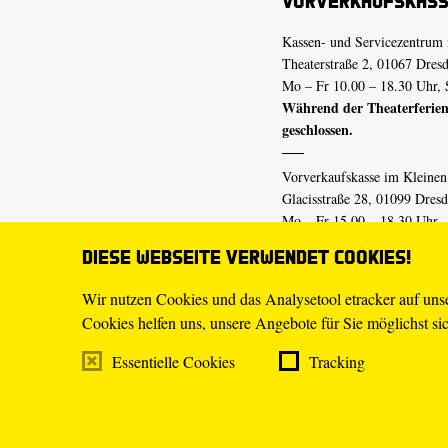
Vorverkaufskas
Kassen- und Servicezentrum 
Theaterstraße 2, 01067 Dres
Mo – Fr 10.00 – 18.30 Uhr, 
Während der Theaterferien
geschlossen.
Vorverkaufskasse im Kleine
Glacisstraße 28, 01099 Dres
Mo – Fr 15.00 – 18.30 Uhr
Während der Theaterferien
Diese Webseite verwendet Cookies!
geschlossen.
Wir nutzen Cookies und das Analysetool etracker auf un
Cookies helfen uns, unsere Angebote für Sie möglichst sich
E-Mail
tickets@staatsschaus
Telefon
0351.49 13-555
Essentielle Cookies
Tracking
Mo – Fr 10.00 – 18.30 Uhr