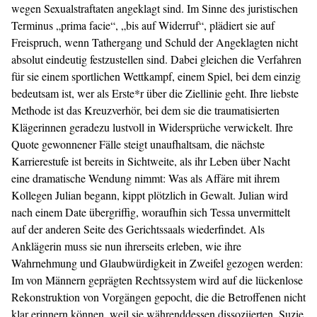
wegen Sexualstraftaten angeklagt sind. Im Sinne des juristischen
Terminus „prima facie“, „bis auf Widerruf“, plädiert sie auf
Freispruch, wenn Tathergang und Schuld der Angeklagten nicht
absolut eindeutig festzustellen sind. Dabei gleichen die Verfahren
für sie einem sportlichen Wettkampf, einem Spiel, bei dem einzig
bedeutsam ist, wer als Erste*r über die Ziellinie geht. Ihre liebste
Methode ist das Kreuzverhör, bei dem sie die traumatisierten
Klägerinnen geradezu lustvoll in Widersprüche verwickelt. Ihre
Quote gewonnener Fälle steigt unaufhaltsam, die nächste
Karrierestufe ist bereits in Sichtweite, als ihr Leben über Nacht
eine dramatische Wendung nimmt: Was als Affäre mit ihrem
Kollegen Julian begann, kippt plötzlich in Gewalt. Julian wird
nach einem Date übergriffig, woraufhin sich Tessa unvermittelt
auf der anderen Seite des Gerichtssaals wiederfindet. Als
Anklägerin muss sie nun ihrerseits erleben, wie ihre
Wahrnehmung und Glaubwürdigkeit in Zweifel gezogen werden:
Im von Männern geprägten Rechtssystem wird auf die lückenlose
Rekonstruktion von Vorgängen gepocht, die die Betroffenen nicht
klar erinnern können, weil sie währenddessen dissoziierten. Suzie