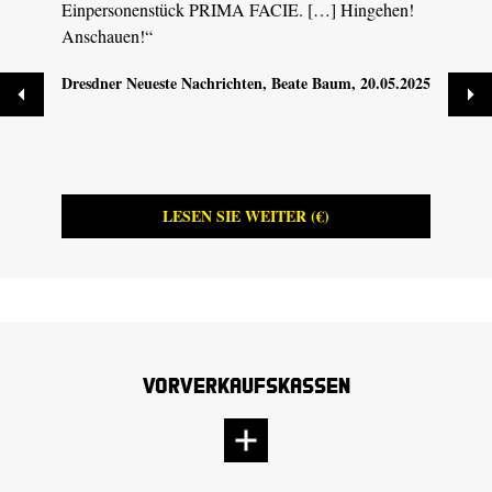
Einpersonenstück PRIMA FACIE. […] Hingehen!
PRIMA
Anschauen!“
Hölze
Dresdner Neueste Nachrichten
, Beate Baum, 20.05.2025
Dresd
19.05
LESEN SIE WEITER (€)
Vorverkaufskassen