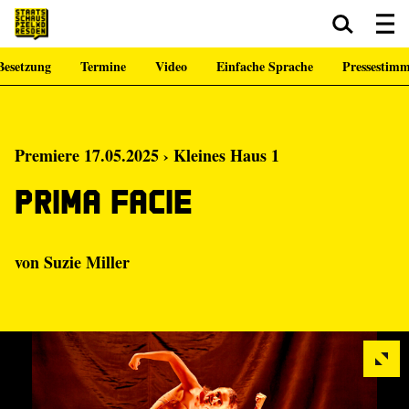
Besetzung
Termine
Video
Einfache Sprache
Pressestim
Zum Hauptinhalt springen
Zum Footer springen
Premiere 17.05.2025 › Kleines Haus 1
Prima Facie
von
Suzie Miller