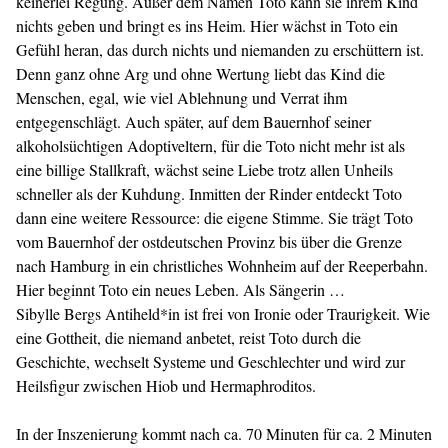
keinerlei Regung. Außer dem Namen Toto kann sie ihrem Kind
nichts geben und bringt es ins Heim. Hier wächst in Toto ein
Gefühl heran, das durch nichts und niemanden zu erschüttern ist.
Denn ganz ohne Arg und ohne Wertung liebt das Kind die
Menschen, egal, wie viel Ablehnung und Verrat ihm
entgegenschlägt. Auch später, auf dem Bauernhof seiner
alkoholsüchtigen Adoptiveltern, für die Toto nicht mehr ist als
eine billige Stallkraft, wächst seine Liebe trotz allen Unheils
schneller als der Kuhdung. Inmitten der Rinder entdeckt Toto
dann eine weitere Ressource: die eigene Stimme. Sie trägt Toto
vom Bauernhof der ostdeutschen Provinz bis über die Grenze
nach Hamburg in ein christliches Wohnheim auf der Reeperbahn.
Hier beginnt Toto ein neues Leben. Als Sängerin …
Sibylle Bergs Antiheld*in ist frei von Ironie oder Traurigkeit. Wie
eine Gottheit, die niemand anbetet, reist Toto durch die
Geschichte, wechselt Systeme und Geschlechter und wird zur
Heilsfigur zwischen Hiob und Hermaphroditos.
In der Inszenierung kommt nach ca. 70 Minuten für ca. 2 Minuten