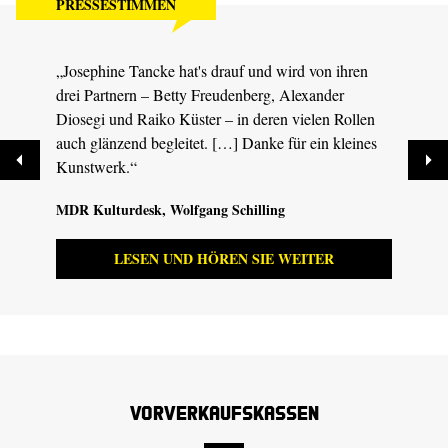
PRESSESTIMMEN
„Josephine Tancke hat's drauf und wird von ihren
„Siby
drei Partnern – Betty Freudenberg, Alexander
überz
Diosegi und Raiko Küster – in deren vielen Rollen
Komme
auch glänzend begleitet. […] Danke für ein kleines
unauf
Kunstwerk.“
Gegen
MDR Kulturdesk
, Wolfgang Schilling
tdz.d
LESEN UND HÖREN SIE WEITER
Vorverkaufskassen