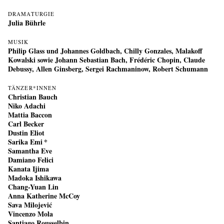
DRAMATURGIE
Julia Bührle
MUSIK
Philip Glass und Johannes Goldbach, Chilly Gonzales, Malakoff
Kowalski sowie Johann Sebastian Bach, Frédéric Chopin, Claude
Debussy, Allen Ginsberg, Sergei Rachmaninow, Robert Schumann
TÄNZER*INNEN
Christian Bauch
Niko Adachi
Mattia Baccon
Carl Becker
Dustin Eliot
Sarika Emi *
Samantha Eve
Damiano Felici
Kanata Ijima
Madoka Ishikawa
Chang-Yuan Lin
Anna Katherine McCoy
Sava Milojević
Vincenzo Mola
Santiago Rousselbin