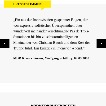
PRESSESTIMMEN
„Ein aus der Improvisation gespannter Bogen, der
„Chri
von expressiv-solistischer Überspanntheit über
getra
wundervoll ineinander verschlungene Pas de Trois-
Grupp
Situationen bis hin zu schwarmintelligenten
Tiefe
Miteinander von Christian Bauch und dem Rest der
tanzn
Truppe führt. Ein kurzer, ein intensiver Abend.“
MDR Klassik Forum
, Wolfgang Schilling, 09.05.2026