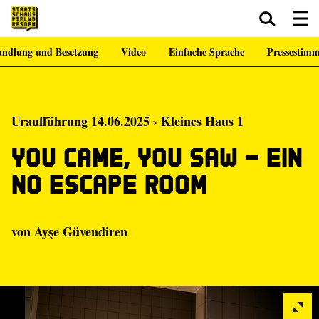
ndlung und Besetzung
Video
Einfache Sprache
Pressestim
Zum Hauptinhalt springen
Zum Footer springen
Uraufführung 14.06.2025 › Kleines Haus 1
You came, you saw – Ein
No Escape Room
von
Ayşe Güvendiren