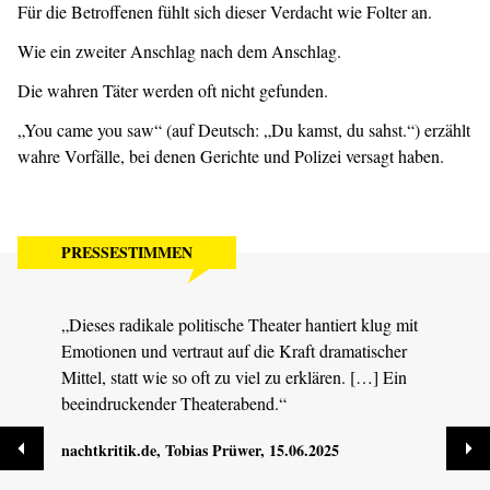
Für die Betroffenen fühlt sich dieser Verdacht wie Folter an.
Wie ein zweiter Anschlag nach dem Anschlag.
Die wahren Täter werden oft nicht gefunden.
„You came you saw“ (auf Deutsch: „Du kamst, du sahst.“) erzählt
wahre Vorfälle, bei denen Gerichte und Polizei versagt haben.
PRESSESTIMMEN
„Dieses radikale politische Theater hantiert klug mit
„YOU
Emotionen und vertraut auf die Kraft dramatischer
einen
Mittel, statt wie so oft zu viel zu erklären. […] Ein
und i
beeindruckender Theaterabend.“
tdz.d
nachtkritik.de
, Tobias Prüwer, 15.06.2025