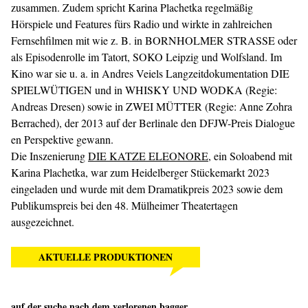
zusammen. Zudem spricht Karina Plachetka regelmäßig
Hörspiele und Features fürs Radio und wirkte in zahlreichen
Fernsehfilmen mit wie z. B. in BORNHOLMER STRASSE oder
als Episodenrolle im Tatort, SOKO Leipzig und Wolfsland. Im
Kino war sie u. a. in Andres Veiels Langzeitdokumentation DIE
SPIELWÜTIGEN und in WHISKY UND WODKA (Regie:
Andreas Dresen) sowie in ZWEI MÜTTER (Regie: Anne Zohra
Berrached), der 2013 auf der Berlinale den DFJW-Preis Dialogue
en Perspektive gewann.
Die Inszenierung
DIE KATZE ELEONORE
, ein Soloabend mit
Karina Plachetka, war zum Heidelberger Stückemarkt 2023
eingeladen und wurde mit dem Dramatikpreis 2023 sowie dem
Publikumspreis bei den 48. Mülheimer Theatertagen
ausgezeichnet.
AKTUELLE PRODUKTIONEN
auf der suche nach dem verlorenen bagger