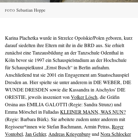
Sebastian Hoppe
FOTO
Karina Plachetka wurde in Strzelce Opolskie/Polen geboren, kurz
darauf siedelten ihre Eltern mit ihr in die BRD aus. Sie erhielt
zunächst eine Tanzausbildung an der Tanzschule Odenthal in
Köln bevor sie 1997 ein Schauspielstudium an der Hochschule
für Schauspielkunst „Ernst Busch“ in Berlin aufnahm.
Anschließend trat sie 2001 ein Engagement am Staatsschauspiel
Dresden an. Hier spielte sie unter anderem in DIE WEBER, DIE
WUNDE DRESDEN sowie die Kassandra in Aischylos' DIE
ORESTIE, jeweils inszeniert von
Volker Lösch
, die Gräfin
Orsina aus EMILIA GALOTTI (Regie: Sandra Strunz) und
Emma Mörschel in Falladas
KLEINER MANN, WAS NUN?
(Regie: Barbara Bürk). Sie arbeitete zudem unter anderem mit
Regisseur*innen wie Stefan Bachmann, Armin Petras,
Roger
Vontobel
,
Jan Gehler
,
Andreas Kriegenburg
und
Nora Schlocker