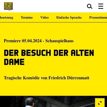
esetzung
Termine
Video
Einfache Sprache
Pressestim
Zum Hauptinhalt springen
Zum Footer springen
Premiere 05.04.2024 › Schauspielhaus
Der Besuch der alten
Dame
Tragische Komödie von Friedrich Dürrenmatt