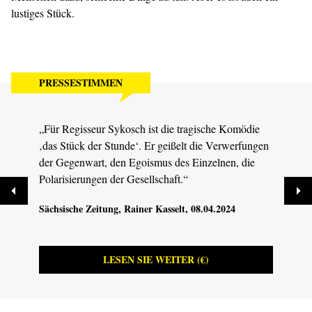
lustiges Stück.
PRESSESTIMMEN
„Für Regisseur Sykosch ist die tragische Komödie
„Nach
‚das Stück der Stunde‘. Er geißelt die Verwerfungen
Haar 
der Gegenwart, den Egoismus des Einzelnen, die
gestel
Polarisierungen der Gesellschaft.“
zivil
Sächsische Zeitung
, Rainer Kasselt, 08.04.2024
Dresd
08.04
LESEN SIE WEITER (€)