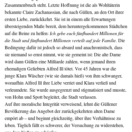
Zusammenbruch steht. Letzte Hoffnung ist die als Wohltäterin
bekannte Claire Zachanassian, die nach Güllen, an den Ort ihrer
ersten Liebe, zurückkehrt. Sie ist in einem alle Erwartungen
übersteigenden Maße bereit, dem heruntergekommenen Städtchen
auf die Beine zu helfen:
Ich gebe euch fünfhundert Millionen für
die Stadt und fünfhundert Millionen verteilt auf jede Familie.
Die
Bedingung dafür ist jedoch so absurd und anachronistisch, dass
sie niemand so ernst nimmt, wie sie gemeint ist: Die alte Dame
wird dann Güllen eine Milliarde zahlen, wenn jemand ihren
ehemaligen Geliebten Alfred Ill tötet. Vor 45 Jahren war die
junge Klara Wäscher (wie sie damals hieß) von ihm schwanger,
woraufhin Alfred Ill ihre Liebe verriet und Klara verließ und
verleumdete. Sie wurde ausgegrenzt und stigmatisiert und musste,
von Hohn und Spott begleitet, die Stadt verlassen.
Auf ihre moralische Integrität verweisend, lehnt die Güllener
Bevölkerung das Angebot der zurückgekehrten alten Dame
empört ab – und beginnt gleichzeitig, über ihre Verhältnisse zu
leben. Täglich fällt es schwerer, der Versuchung zu widerstehen,