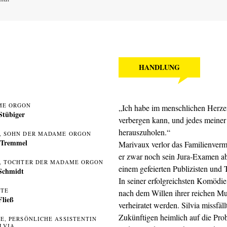
HANDLUNG
ME ORGON
„Ich habe im menschlichen Herzen
Stübiger
verbergen kann, und jedes meiner
herauszuholen.“
, SOHN DER MADAME ORGON
 Tremmel
Marivaux verlor das Familienverm
er zwar noch sein Jura-Examen ab
A, TOCHTER DER MADAME ORGON
einem gefeierten Publizisten und 
Schmidt
In seiner erfolgreichsten Kom
TE
nach dem Willen ihrer reichen 
Fließ
verheiratet werden. Silvia missfäl
Zukünftigen heimlich auf die Prob
TE, PERSÖNLICHE ASSISTENTIN
ILVIA