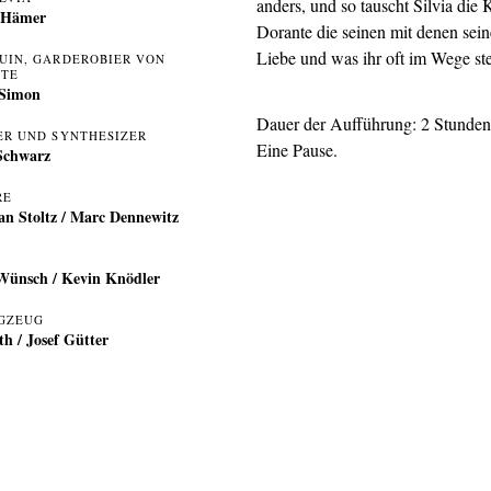
anders, und so tauscht Silvia die 
 Hämer
Dorante die seinen mit denen sein
Liebe und was ihr oft im Wege ste
UIN, GARDEROBIER VON
TE
 Simon
Dauer der Aufführung: 2 Stunden
ER UND SYNTHESIZER
Eine Pause.
Schwarz
RE
ian Stoltz / Marc Dennewitz
Wünsch / Kevin Knödler
GZEUG
h / Josef Gütter