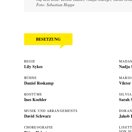
Foto: Sebastian Hoppe
BESETZUNG
REGIE
MADA
Lily Sykes
Nadja 
BÜHNE
MARIO
Daniel Roskamp
Viktor
KOSTÜME
SILVI
Ines Koehler
Sarah 
MUSIK UND ARRANGEMENTS
DORAN
David Schwarz
Jakob 
CHOREOGRAFIE
LISET
VON S