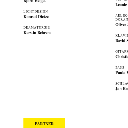
Björn Helget
Leonie
LICHTDESIGN
ARLEQ
Konrad Dietze
DORAN
Oliver
DRAMATURGIE
Kerstin Behrens
KLAVI
David 
GITAR
Christ
BASS
Paula 
SCHLA
Jan Rot
PARTNER