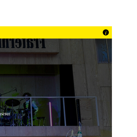
i
nserer