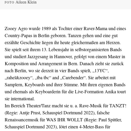
Aileen Klein
FOTO
Zooey Agro wurde 1989 als Tochter einer Raver-Mama und eines
Country-Papas in Berlin geboren. Tanzen gehen und eine gut
erzählte Geschichte liegen ihr heute gleichermaßen am Herzen.
Sie spielt seit ihrem 13. Lebensjahr in selbstorganisierten Bands
und studiert Jazzgesang in Hannover, gefolgt von einem Master in
Komposition und Arrangement in Bern. Danach zieht sie zurück
nach Berlin, wo sie derzeit in vier Bands spielt, „13YC“,
„rahel&zooey“, „tba tbc“ and „Carebender“. Sie arbeitet mit
Samplern, Keyboards und ihrer Stimme. Mit ihren eigenen Bands
und ehemals als Keyboarderin für die Live-Formation Anika tourt
sie international.
Im Bereich Theater/Tanz macht sie u. a. Rave-Musik für TANZT!
(Regie: Antje Prust, Schauspiel Dortmund 2022), falsche
Renaissancemusik für WAS IHR WOLLT (Regie: Paul Spittler,
Schauspiel Dortmund 2023), lötet einen 4-Meter-Bass für