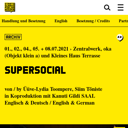
Handlung und Besetzung
English
Besetzung / Credits
Part
Zum Hauptinhalt springen
Zum Footer springen
01., 02., 04., 05. + 08.07.2021 › Zentralwerk, oka
(Objekt klein a) und Kleines Haus Terrasse
Supersocial
von / by Üüve-Lydia Toompere, Siim Tõniste
in Koproduktion mit Kanuti Gildi SAAL
Englisch & Deutsch / English & German