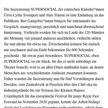
Die Inszenierung SUPERSOCIAL der estnischen Künstler*innen
Üüve-Lydia Toompere und Siim Tõniste ist eine Einladung an das
Publikum. Ihre Gastgeber*innen bringen Sie miteinander ins
Gespräch, unangestrengt, persönlich und manchmal überraschend
hintersinnig. Vielleicht werden Sie sich im Laufe der 120 Minuten
der Meinung von jemand anderem anschließen, vielleicht stehen
Sie mal alleine für etwas ein. Zwischendrin können Sie einfach
nur zuschauen und am Ende bekommen Sie 600 Sekunden
geschenkt - für etwas ganz besonderes. SUPERSOCIAL eben.
SUPERSOCIAL ist ein Stück, für das es nicht unbedingt ein
Theater braucht, weil es an allen Orten stattfinden kann, an denen
Menschen aus verschiedensten Anlässen zusammen kommen.
Daher wandert die Inszenierung nun für fünf Vorstellungen durch
Dresden, vom Zentralwerk in Pieschen über den Club oka im
Industriegelände bis zur Terrasse des Kleinen Hauses.
Ursprünglich für das europäische Festival für junge Regie Fast
Forward im November 2020 geplant, konnte die Arbeit bedingt
durch den Lockdown im November nicht stattfinden, erhielt dann