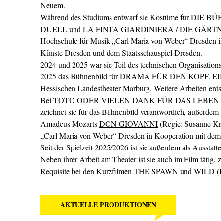
Neuem.
Während des Studiums entwarf sie Kostüme für DIE BÜH
DUELL
und
LA FINTA GIARDINIERA / DIE GÄRT
Hochschule für Musik „Carl Maria von Weber“ Dresden i
Künste Dresden und dem Staatsschauspiel Dresden.
2024 und 2025 war sie Teil des technischen Organisation
2025 das Bühnenbild für DRAMA FÜR DEN KOPF. EIN
Hessischen Landestheater Marburg. Weitere Arbeiten entst
Bei
TOTO ODER VIELEN DANK FÜR DAS LEBEN
zeichnet sie für das Bühnenbild verantwortlich, außerde
Amadeus Mozarts
DON GIOVANNI
(Regie: Susanne Kn
„Carl Maria von Weber“ Dresden in Kooperation mit dem 
Seit der Spielzeit 2025/2026 ist sie außerdem als Ausstatt
Neben ihrer Arbeit am Theater ist sie auch im Film tätig,
Requisite bei den Kurzfilmen THE SPAWN und WILD (Reg
AKTUELLE PRODUKTIONEN