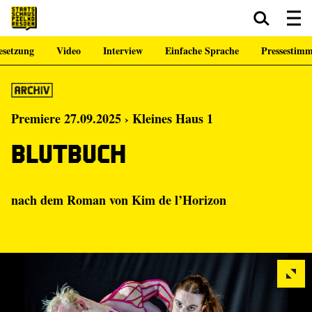
esetzung
Video
Interview
Einfache Sprache
Pressestim
Zum Hauptinhalt springen
Zum Footer springen
Premiere 27.09.2025 › Kleines Haus 1
Blutbuch
nach dem Roman von Kim de l’Horizon