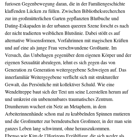
furiosen Gegenbewegung daran, die in der Familiengeschichte
klaffenden Lücken zu füllen. Zwischen Bibliotheksrecherchen
zur im großmütterlichen Garten gepflanzten Blutbuche und
Dating-Eskapaden in der urbanen queeren Szene forscht es nach
der nicht tradierten weiblichen Blutslinie. Dabei stößt es auf
alternative Wissensformen, Vorfahrinnen mit magischen Kräften
und auf eine als junge Frau verschwundene Großtante. Im
Versuch, das Unbehagen gegenüber dem eigenen Körper und der
eigenen Sexualität abzulegen, lehnt es sich gegen das von
Generation zu Generation weitergegebene Schweigen auf. Das
innerfamiliär Weitergegebene verflicht sich mit struktureller
Gewalt, das Persönliche mit kollektiver Schuld. Wie eine
Wendeltreppe baut sich der Text um seine Leerstellen herum auf
und umkreist ein unbenennbares traumatisches Zentrum.
Drumherum wuchert ein Netz an Metaphern, in dem
Arbeiterinnenhände schon mal zu krabbelnden Spinnen mutieren
und die Großmutter zur berndeutschen Großmeer, in der man sein
ganzes Leben lang schwimmt, ohne herauszukommen.
Ebenso wie Kim de l’Horizons Erzählfigur, die sich weder als