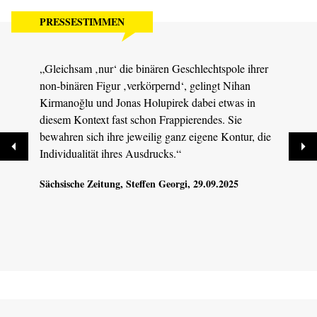
PRESSESTIMMEN
„Gleichsam ‚nur‘ die binären Geschlechtspole ihrer
„Das 
non-binären Figur ‚verkörpernd‘, gelingt Nihan
beein
Kirmanoğlu und Jonas Holupirek dabei etwas in
poeti
diesem Kontext fast schon Frappierendes. Sie
Dresd
bewahren sich ihre jeweilig ganz eigene Kontur, die
Individualität ihres Ausdrucks.“
Sächsische Zeitung
, Steffen Georgi, 29.09.2025