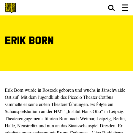
Zum Hauptinhalt springen
Zum Footer springen
Erik Born
Erik Born wurde in Rostock geboren und wuchs in Jänschwalde
Ost auf. Mit dem Jugendklub des Piccolo Theater Cottbus
sammelte er seine ersten Theatererfahrungen. Es folgte ein
Schauspielstudium an der HMT „Institut Hans Otto“ in Leipzig.
Theaterengagements führten Born nach Weimar, Leipzig, Berlin,
Halle, Neustrelitz und nun an das Staatsschauspiel Dresden. Er
arbeitete unter anderem mit Bruno Cathomas, Alice Buddeberg,