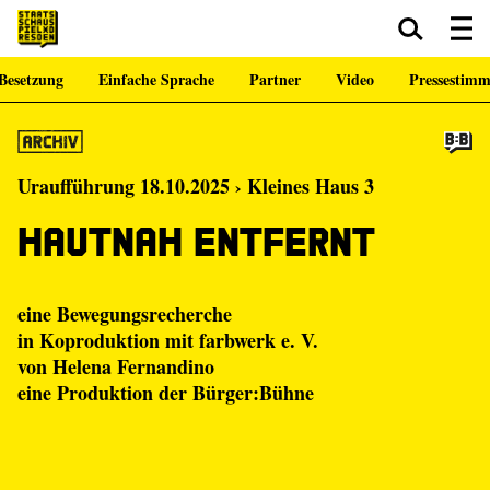
Besetzung
Einfache Sprache
Partner
Video
Pressestim
Zum Hauptinhalt springen
Zum Footer springen
Uraufführung 18.10.2025 › Kleines Haus 3
Hautnah entfernt
eine Bewegungsrecherche
in Koproduktion mit farbwerk e. V.
von Helena Fernandino
eine Produktion der
Bürger:Bühne