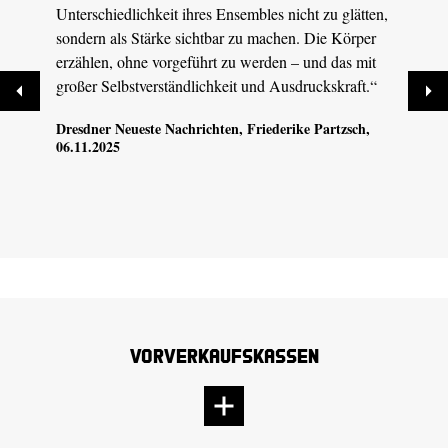
Unterschiedlichkeit ihres Ensembles nicht zu glätten,
poeti
sondern als Stärke sichtbar zu machen. Die Körper
Härte
erzählen, ohne vorgeführt zu werden – und das mit
sanft
großer Selbstverständlichkeit und Ausdruckskraft.“
Musik
Antei
Dresdner Neueste Nachrichten
, Friederike Partzsch,
06.11.2025
SAX
,
Vorverkaufskassen