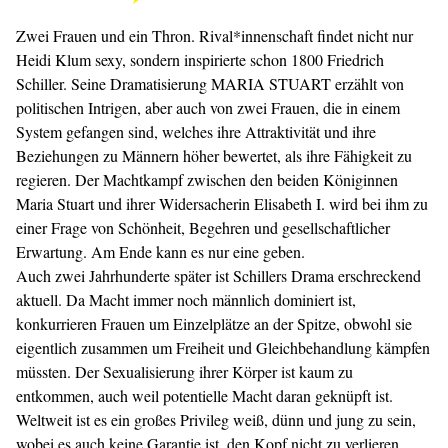
Zwei Frauen und ein Thron. Rival*innenschaft findet nicht nur
Heidi Klum sexy, sondern inspirierte schon 1800 Friedrich
Schiller. Seine Dramatisierung MARIA STUART erzählt von
politischen Intrigen, aber auch von zwei Frauen, die in einem
System gefangen sind, welches ihre Attraktivität und ihre
Beziehungen zu Männern höher bewertet, als ihre Fähigkeit zu
regieren. Der Machtkampf zwischen den beiden Königinnen
Maria Stuart und ihrer Widersacherin Elisabeth I. wird bei ihm zu
einer Frage von Schönheit, Begehren und gesellschaftlicher
Erwartung. Am Ende kann es nur eine geben.
Auch zwei Jahrhunderte später ist Schillers Drama erschreckend
aktuell. Da Macht immer noch männlich dominiert ist,
konkurrieren Frauen um Einzelplätze an der Spitze, obwohl sie
eigentlich zusammen um Freiheit und Gleichbehandlung kämpfen
müssten. Der Sexualisierung ihrer Körper ist kaum zu
entkommen, auch weil potentielle Macht daran geknüpft ist.
Weltweit ist es ein großes Privileg weiß, dünn und jung zu sein,
wobei es auch keine Garantie ist, den Kopf nicht zu verlieren.