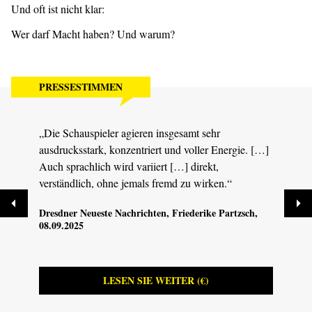
Und oft ist nicht klar:
Wer darf Macht haben? Und warum?
PRESSESTIMMEN
„Die Schauspieler agieren insgesamt sehr
„Es i
ausdrucksstark, konzentriert und voller Energie. […]
Jugen
Auch sprachlich wird variiert […] direkt,
mitei
verständlich, ohne jemals fremd zu wirken.“
Selbs
müsse
Dresdner Neueste Nachrichten
, Friederike Partzsch,
das a
08.09.2025
Sächs
LESEN SIE WEITER (€)