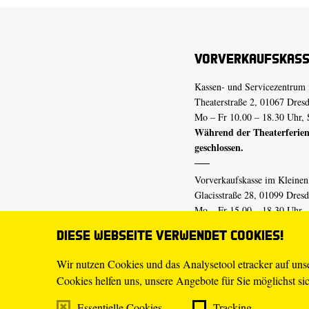
Vorverkaufskas
Kassen- und Servicezentrum 
Theaterstraße 2, 01067 Dres
Mo – Fr 10.00 – 18.30 Uhr, 
Während der Theaterferien
geschlossen.
Vorverkaufskasse im Kleine
Glacisstraße 28, 01099 Dres
Mo – Fr 15.00 – 18.30 Uhr
Während der Theaterferien
Diese Webseite verwendet Cookies!
geschlossen.
Wir nutzen Cookies und das Analysetool etracker auf un
Cookies helfen uns, unsere Angebote für Sie möglichst sich
E-Mail
tickets@staatsschaus
Telefon
0351.49 13-555
Essentielle Cookies
Tracking