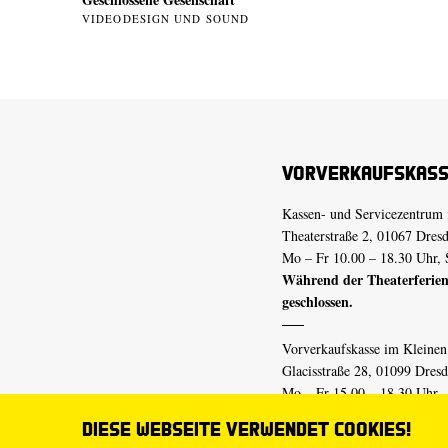
VIDEODESIGN UND SOUND
Vorverkaufskas
Kassen- und Servicezentrum 
Theaterstraße 2, 01067 Dres
Mo – Fr 10.00 – 18.30 Uhr, 
Während der Theaterferien
geschlossen.
Vorverkaufskasse im Kleine
Glacisstraße 28, 01099 Dres
Mo – Fr 15.00 – 18.30 Uhr
Während der Theaterferien
Diese Webseite verwendet Cookies!
geschlossen.