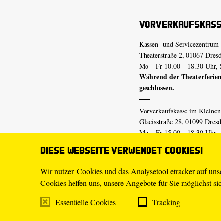
Vorverkaufskas
Kassen- und Servicezentrum 
Theaterstraße 2, 01067 Dres
Mo – Fr 10.00 – 18.30 Uhr, 
Während der Theaterferien
geschlossen.
Vorverkaufskasse im Kleine
Glacisstraße 28, 01099 Dres
Mo – Fr 15.00 – 18.30 Uhr
Während der Theaterferien
Diese Webseite verwendet Cookies!
geschlossen.
Wir nutzen Cookies und das Analysetool etracker auf un
Cookies helfen uns, unsere Angebote für Sie möglichst sich
E-Mail
tickets@staatsschaus
Telefon
0351.49 13-555
Essentielle Cookies
Tracking
Mo – Fr 10.00 – 18.30 Uhr