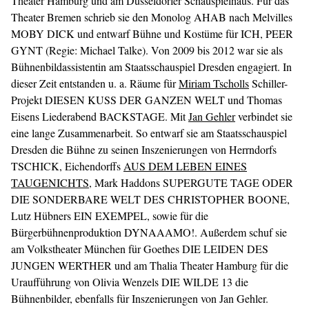
Theater Hamburg und am Düsseldorfer Schauspielhaus. Für das
Theater Bremen schrieb sie den Monolog AHAB nach Melvilles
MOBY DICK und entwarf Bühne und Kostüme für ICH, PEER
GYNT (Regie: Michael Talke). Von 2009 bis 2012 war sie als
Bühnenbildassistentin am Staatsschauspiel Dresden engagiert. In
dieser Zeit entstanden u. a. Räume für
Miriam Tscholls
Schiller-
Projekt DIESEN KUSS DER GANZEN WELT und Thomas
Eisens Liederabend BACKSTAGE. Mit
Jan Gehler
verbindet sie
eine lange Zusammenarbeit. So entwarf sie am Staatsschauspiel
Dresden die Bühne zu seinen Inszenierungen von Herrndorfs
TSCHICK, Eichendorffs
AUS DEM LEBEN EINES
TAUGENICHTS
, Mark Haddons SUPERGUTE TAGE ODER
DIE SONDERBARE WELT DES CHRISTOPHER BOONE,
Lutz Hübners EIN EXEMPEL, sowie für die
Bürgerbühnenproduktion DYNAAAMO!. Außerdem schuf sie
am Volkstheater München für Goethes DIE LEIDEN DES
JUNGEN WERTHER und am Thalia Theater Hamburg für die
Uraufführung von Olivia Wenzels DIE WILDE 13 die
Bühnenbilder, ebenfalls für Inszenierungen von Jan Gehler.