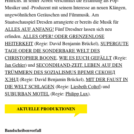
Hinrichs. In seiner Arbeit ­verschmilzt die Erfahrung als Pop-
Musiker und -Produzent mit seinem Interesse an ­neuen Klängen,
ungewöhnlichen Geräuschen und Filmmusik. Am
Staatsschauspiel Dresden ­arrangierte er bereits die Musik für
ALLES AUF ANFANG!
Fünf Dresdner lassen sich neu
erfinden,
ALLES OPER! ODER GRENZENLOSE
HEITERKEIT
(Regie: David Benjamin Brückel),
SUPERGUTE
TAGE ODER DIE SONDERBARE WELT DES
CHRISTOPHER BOONE
,
WIE ES EUCH GEFÄLLT
(Regie:
Jan Gehler
) und
SECONDHAND-ZEIT. LEBEN AUF DEN
TRÜMMERN DES SOZIALISMUS ВРЕМЯ СЕКОНД
ХЭНД
(Regie: David Benjamin Brückel),
MIT DER FAUST IN
DIE WELT SCHLAGEN
(Regie:
Liesbeth Coltof
) und
SUBURBAN MOTEL
(Regie:
Philipp Lux
).
AKTUELLE PRODUKTIONEN
Bandscheibenvorfall