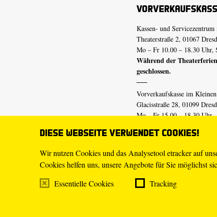
Vorverkaufskas
Kassen- und Servicezentrum 
Theaterstraße 2, 01067 Dres
Mo – Fr 10.00 – 18.30 Uhr, 
Während der Theaterferien
geschlossen.
Vorverkaufskasse im Kleine
Glacisstraße 28, 01099 Dres
Mo – Fr 15.00 – 18.30 Uhr
Während der Theaterferien
Diese Webseite verwendet Cookies!
geschlossen.
Wir nutzen Cookies und das Analysetool etracker auf un
Cookies helfen uns, unsere Angebote für Sie möglichst sich
E-Mail
tickets@staatsschaus
Telefon
0351.49 13-555
Essentielle Cookies
Tracking
Mo – Fr 10.00 – 18.30 Uhr