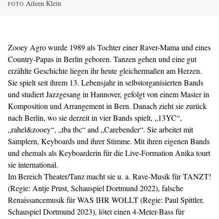
Aileen Klein
FOTO
Zooey Agro wurde 1989 als Tochter einer Raver-Mama und eines
Country-Papas in Berlin geboren. Tanzen gehen und eine gut
erzählte Geschichte liegen ihr heute gleichermaßen am Herzen.
Sie spielt seit ihrem 13. Lebensjahr in selbstorganisierten Bands
und studiert Jazzgesang in Hannover, gefolgt von einem Master in
Komposition und Arrangement in Bern. Danach zieht sie zurück
nach Berlin, wo sie derzeit in vier Bands spielt, „13YC“,
„rahel&zooey“, „tba tbc“ and „Carebender“. Sie arbeitet mit
Samplern, Keyboards und ihrer Stimme. Mit ihren eigenen Bands
und ehemals als Keyboarderin für die Live-Formation Anika tourt
sie international.
Im Bereich Theater/Tanz macht sie u. a. Rave-Musik für TANZT!
(Regie: Antje Prust, Schauspiel Dortmund 2022), falsche
Renaissancemusik für WAS IHR WOLLT (Regie: Paul Spittler,
Schauspiel Dortmund 2023), lötet einen 4-Meter-Bass für