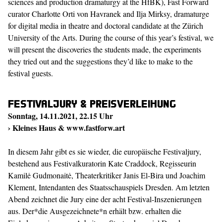
sciences and production dramaturgy at the HfBK), Fast Forward
curator
Charlotte Orti von Havranek
and Ilja Mirksy, dramaturge
for digital media in theatre and doctoral candidate at the Zürich
University of the Arts. During the course of this year’s festival, we
will present the discoveries the students made, the experiments
they tried out and the suggestions they’d like to make to the
festival guests.
Festivaljury & Preisverleihung
Sonntag, 14.11.2021, 22.15 Uhr
› Kleines Haus &
www.fastforw.art
In diesem Jahr gibt es sie wieder, die europäische Festivaljury,
bestehend aus Festivalkuratorin Kate Craddock, Regisseurin
Kamilė Gudmonaitė, Theaterkritiker Janis El-Bira und Joachim
Klement, Intendanten des Staatsschauspiels Dresden. Am letzten
Abend zeichnet die Jury eine der acht Festival-Inszenierungen
aus. Der*die Ausgezeichnete*n erhält bzw. erhalten die