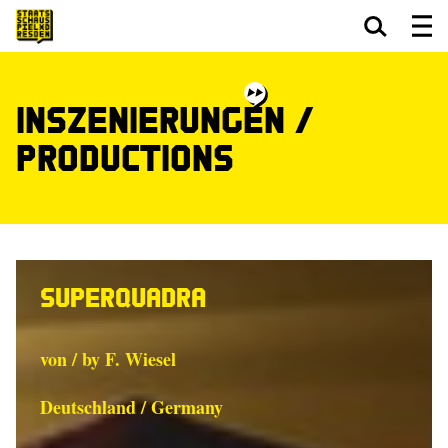
Zum Hauptinhalt springen
Zum Footer springen
Inszenierungen /
Productions
Superquadra
von / by F. Wiesel
Deutschland / Germany